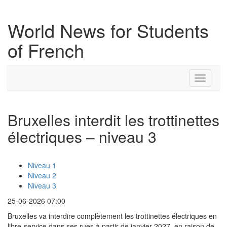
World News for Students
of French
Toggle
navigati
Bruxelles interdit les trottinettes
électriques – niveau 3
Niveau 1
Niveau 2
Niveau 3
25-06-2026 07:00
Bruxelles va interdire complètement les trottinettes électriques en
libre-service dans ses rues à partir de janvier 2027, en raison de