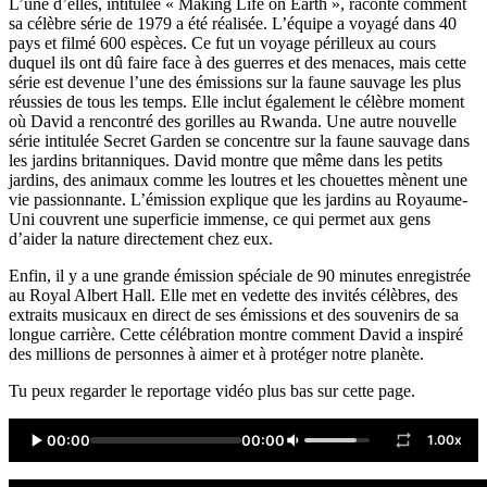
L’une d’elles, intitulée « Making Life on Earth », raconte comment
sa célèbre série de 1979 a été réalisée. L’équipe a voyagé dans 40
pays et filmé 600 espèces. Ce fut un voyage périlleux au cours
duquel ils ont dû faire face à des guerres et des menaces, mais cette
série est devenue l’une des émissions sur la faune sauvage les plus
réussies de tous les temps. Elle inclut également le célèbre moment
où David a rencontré des gorilles au Rwanda. Une autre nouvelle
série intitulée Secret Garden se concentre sur la faune sauvage dans
les jardins britanniques. David montre que même dans les petits
jardins, des animaux comme les loutres et les chouettes mènent une
vie passionnante. L’émission explique que les jardins au Royaume-
Uni couvrent une superficie immense, ce qui permet aux gens
d’aider la nature directement chez eux.
Enfin, il y a une grande émission spéciale de 90 minutes enregistrée
au Royal Albert Hall. Elle met en vedette des invités célèbres, des
extraits musicaux en direct de ses émissions et des souvenirs de sa
longue carrière. Cette célébration montre comment David a inspiré
des millions de personnes à aimer et à protéger notre planète.
Tu peux regarder le reportage vidéo plus bas sur cette page.
00:00
00:00
1.00x