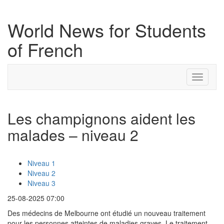
World News for Students
of French
Toggle
navigati
Les champignons aident les
malades – niveau 2
Niveau 1
Niveau 2
Niveau 3
25-08-2025 07:00
Des médecins de Melbourne ont étudié un nouveau traitement
pour les personnes atteintes de maladies graves. Le traitement