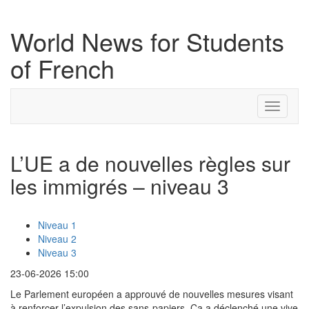
World News for Students
of French
Toggle
navigati
L’UE a de nouvelles règles sur
les immigrés – niveau 3
Niveau 1
Niveau 2
Niveau 3
23-06-2026 15:00
Le Parlement européen a approuvé de nouvelles mesures visant
à renforcer l’expulsion des sans-papiers. Ça a déclenché une vive