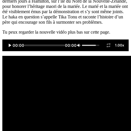
derniers jours à Hamilton, sur l’île du Nord de la Nouvelle-Zélande,
pour honorer l’héritage maori de la mariée. Le marié et la mariée ont
été visiblement émus par la démonstration et s’y sont même joints.
Le haka en question s’appelle Tika Tonu et raconte l’histoire d’un
père qui encourage son fils à surmonter ses problèmes.
Tu peux regarder la nouvelle vidéo plus bas sur cette page.
00:00
00:00
1.00x