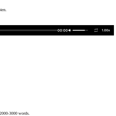
bien.
00:00
1.00x
 2000-3000 words.