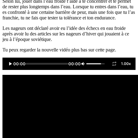
Selon lui, jouer dans l’eau froide t’aide à te concentrer et te permet
de rester plus longtemps dans l’eau. Lorsque tu entres dans l’eau, tu
es confronté à une certaine barrière de peur, mais une fois que tu l’as
franchie, tu ne fais que tester ta tolérance et ton endurance.
Les nageurs ont déclaré avoir eu l’idée des échecs en eau froide
après avoir lu des articles sur les nageurs d’hiver qui jouaient à ce
jeu à l’époque soviétique.
Tu peux regarder la nouvelle vidéo plus bas sur cette page.
00:00
00:00
1.00x