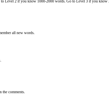
o to Level 2 if you know 1000-2000 words. Go to Level 3 if you know
emember all new words.
.
in the comments.