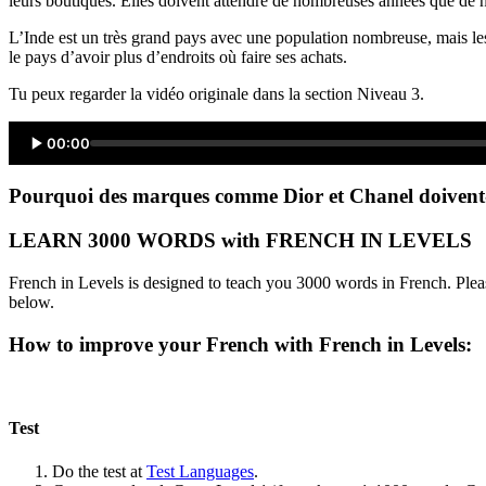
leurs boutiques. Elles doivent attendre de nombreuses années que de n
L’Inde est un très grand pays avec une population nombreuse, mais les
le pays d’avoir plus d’endroits où faire ses achats.
Tu peux regarder la vidéo originale dans la section Niveau 3.
00:00
Pourquoi des marques comme Dior et Chanel doivent-e
LEARN 3000 WORDS with FRENCH IN LEVELS
French in Levels is designed to teach you 3000 words in French. Pleas
below.
How to improve your French with French in Levels:
Test
Do the test at
Test Languages
.