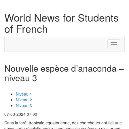
World News for Students
of French
Toggle
navigati
Nouvelle espèce d’anaconda –
niveau 3
Niveau 1
Niveau 2
Niveau 3
07-03-2024 07:00
Dans la forêt tropicale équatorienne, des chercheurs ont fait une
découverte révolutionnaire : une nouvelle espèce du plus grand