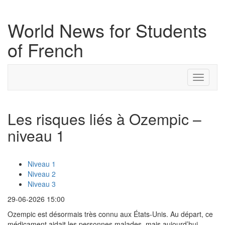
World News for Students
of French
Toggle
navigati
Les risques liés à Ozempic –
niveau 1
Niveau 1
Niveau 2
Niveau 3
29-06-2026 15:00
Ozempic est désormais très connu aux États-Unis. Au départ, ce
médicament aidait les personnes malades, mais aujourd’hui,